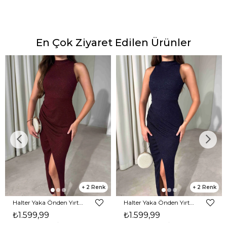
En Çok Ziyaret Edilen Ürünler
2
2
Halter Yaka Önden Yırtmaçlı Midi Boy Bordo Hasre Kadın Elbise 26Y502
Halter Yaka Önden Yırtmaçlı Midi Boy Lacivert Hasre Kadın Elbise 26Y502
₺1.599,99
₺1.599,99