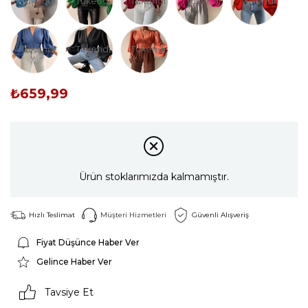
Tükendi
Tükendi
Tükendi
Tükendi
Tükendi
Tükendi
Tükendi
Tükendi
₺659,99
Ürün stoklarımızda kalmamıştır.
Hızlı Teslimat
Müşteri Hizmetleri
Güvenli Alışveriş
Fiyat Düşünce Haber Ver
Gelince Haber Ver
Tavsiye Et