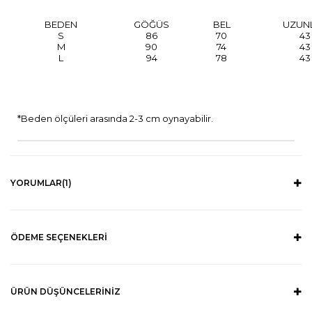
BEDEN
GÖĞÜS
BEL
UZUN
S
86
70
43
M
90
74
43
L
94
78
43
*Beden ölçüleri arasında 2-3 cm oynayabilir.
YORUMLAR
(1)
ÖDEME SEÇENEKLERI
ÜRÜN DÜŞÜNCELERINIZ