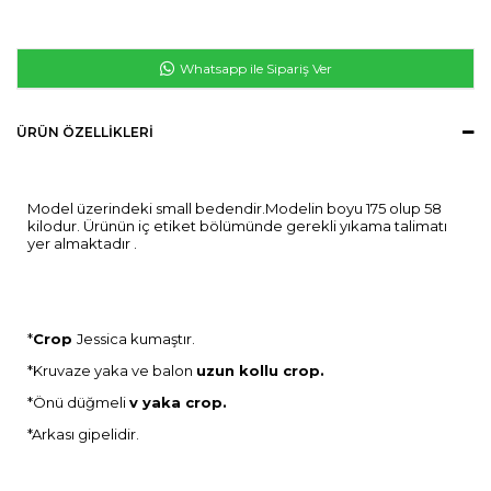
Whatsapp ile Sipariş Ver
ÜRÜN ÖZELLIKLERI
Model üzerindeki small bedendir.Modelin boyu 175 olup 58
kilodur. Ürünün iç etiket bölümünde gerekli yıkama talimatı
yer almaktadır .
*
Crop
Jessica kumaştır.
*Kruvaze yaka ve balon
uzun kollu crop.
*Önü düğmeli
v yaka crop.
*Arkası gipelidir.