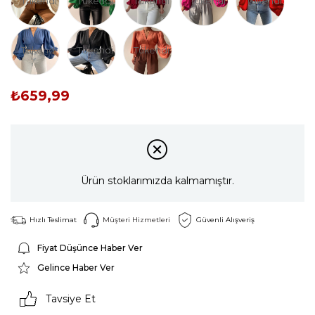
Tükendi
Tükendi
Tükendi
Tükendi
Tükendi
Tükendi
Tükendi
Tükendi
₺659,99
Ürün stoklarımızda kalmamıştır.
Hızlı Teslimat
Müşteri Hizmetleri
Güvenli Alışveriş
Fiyat Düşünce Haber Ver
Gelince Haber Ver
Tavsiye Et