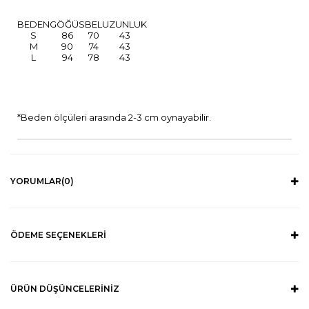
BEDEN
GÖĞÜS
BEL
UZUNLUK
S
86
70
43
M
90
74
43
L
94
78
43
*Beden ölçüleri arasında 2-3 cm oynayabilir.
YORUMLAR
(0)
ÖDEME SEÇENEKLERI
ÜRÜN DÜŞÜNCELERINIZ