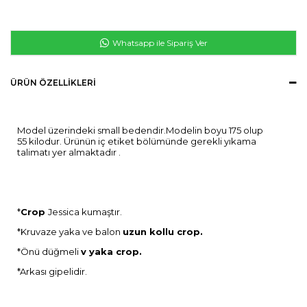
Whatsapp ile Sipariş Ver
ÜRÜN ÖZELLIKLERI
Model üzerindeki small bedendir.Modelin boyu 175 olup
55 kilodur. Ürünün iç etiket bölümünde gerekli yıkama
talimatı yer almaktadır .
*
Crop
Jessica kumaştır.
*Kruvaze yaka ve balon
uzun kollu crop.
*Önü düğmeli
v yaka crop.
*Arkası gipelidir.